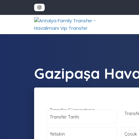
Gazipaşa Hava
Transfer Güzergahınız
Transfer Alış Yeriniz
Transf
Transfer Tarihi
Yetişkin
Çocuk